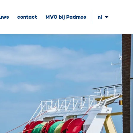
euws
contact
MVO bij Padmos
nl