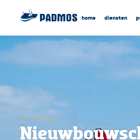
home
diensten
p
06-09-2021
Nieuwbouwsc