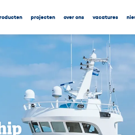
roducten
projecten
over ons
vacatures
ni
hip