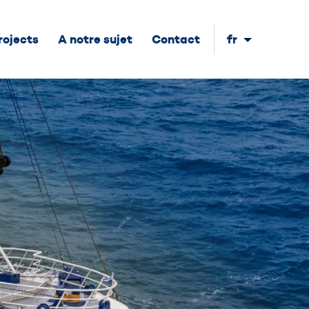
rojects
A notre sujet
Contact
fr